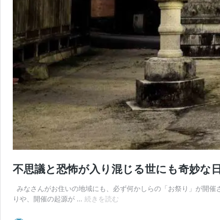
不思議と恐怖が入り混じる世にも奇妙な日
みなさんがお住いの地域にも、必ず何かしらの「お祭り」が開催さ
不
りや、開催の起源が …
続きを読む
思
議