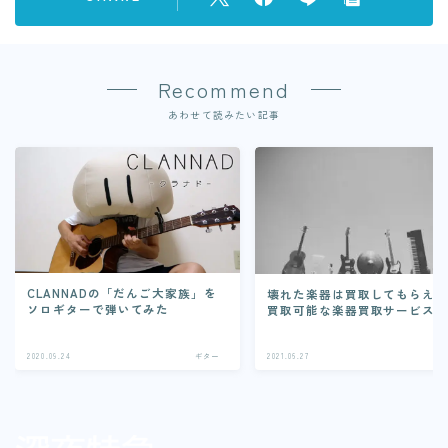
Recommend
あわせて読みたい記事
CLANNADの「だんご大家族」を
壊れた楽器は買取してもらえ
ソロギターで弾いてみた
買取可能な楽器買取サービス5
2020.09.24
ギター
2021.06.27
ギ