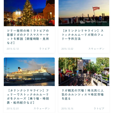
ツリー発祥の地！ラトビアの
【タリンクシリヤライン】ス
首都リガのクリスマスマーケ
トックホルム〜リガ間のフェ
ットを解説【開催時期・見所
リー予約方法
など】
2019.12.12
ラトビア
2019.12.02
スウェーデン
【タリンクシリヤライン】フ
リガ観光の穴場！地元民に人
ェリーでストックホルム〜リ
気のカルンツィエマ地区市場
ガをクルーズ【乗り場・時刻
を巡る
表・船内紹介など】
2019.12.01
スウェーデン
2019.10.16
ラトビア