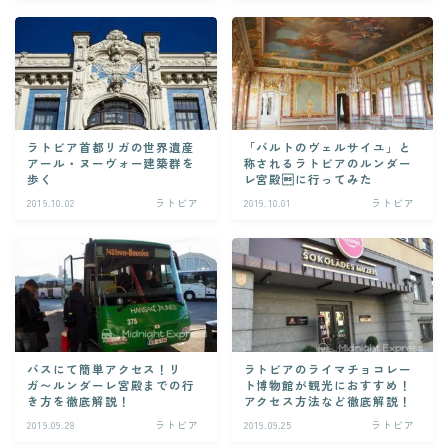
ラトビア首都リガの世界遺産
「バルトのヴェルサイユ」と
アール・ヌーヴォー建築群を
称されるラトビアのルンダー
歩く
レ宮殿に行ってみた
2019.10.02
ラトビア
2019.10.01
ラトビア
バスにて簡単アクセス！リ
ラトビアのライマチョコレー
ガ〜ルンダーレ宮殿までの行
ト博物館が観光におすすめ！
き方を徹底解説！
アクセス方法など徹底解説！
2019.09.28
ラトビア
2019.09.25
ラトビア