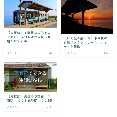
【実証済】下灘駅は人気で人
が多い！混雑を避けるなら早
【地元愛を感じる】下灘駅の
朝がおすすめ
夕焼けプラットホームコンサ
ートが素敵！
2020.10.01
日本
2020.09.26
日本
【体験談】愛媛県予讃線「下
灘駅」でできる時間つぶし6選
2020.09.24
日本