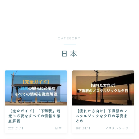
CATEGORY
日本
【完全ガイド】「下灘駅」観
【疲れた方向け】下灘駅のノ
光に必要なすべての情報を徹
スタルジックな夕日の写真ま
底解説
とめ
2021.01.11
日本
2021.01.11
ノスタルジック