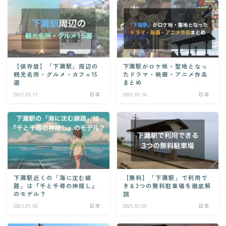
【保存版】「下灘駅」周辺の
下灘駅がロケ地・聖地となっ
観光名所・グルメ・カフェ15
たドラマ・映画・アニメ作品
選
まとめ
2021.01.11
日本
2021.01.10
日本
下灘駅近くの「海に沈む線
【無料】「下灘駅」で利用で
路」は『千と千尋の神隠し』
きる3つの無料駐車場を徹底解
のモデル？
説
2021.01.09
日本
2021.01.09
日本