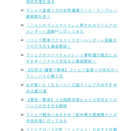
地区市場を巡る
ラトビア首都リガの世界遺産アール・ヌーヴォー
建築群を歩く
「バルトのヴェルサイユ」と称されるラトビアの
ルンダーレ宮殿に行ってみた
バスにて簡単アクセス！リガ〜ルンダーレ宮殿ま
での行き方を徹底解説！
ラトビアのライマチョコレート博物館が観光にお
すすめ！アクセス方法など徹底解説！
【切符は1種類で簡単】ラトビア首都リガ市内のト
ラム・バスの乗り方
必ず買いたくなるバルト三国ラトビアのおすすめ
お土産10選
【最安・簡単】リガ国際空港からリガ市内までの
バスでの行き方を解説
ラトビア観光におすすめ！欧州最大級規模のリガ
中央市場に行ってみた
ラトビアのバラの町「トゥクムス」のおすすめ観