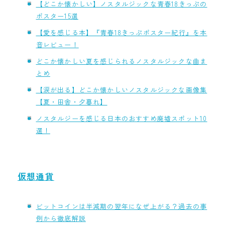
【どこか懐かしい】ノスタルジックな青春18きっぷの
ポスター15選
【愛を感じる本】『青春18きっぷポスター紀行』を本
音レビュー！
どこか懐かしい夏を感じられるノスタルジックな曲ま
とめ
【涙が出る】どこか懐かしいノスタルジックな画像集
【夏・田舎・夕暮れ】
ノスタルジーを感じる日本のおすすめ廃墟スポット10
選！
仮想通貨
ビットコインは半減期の翌年になぜ上がる？過去の事
例から徹底解説