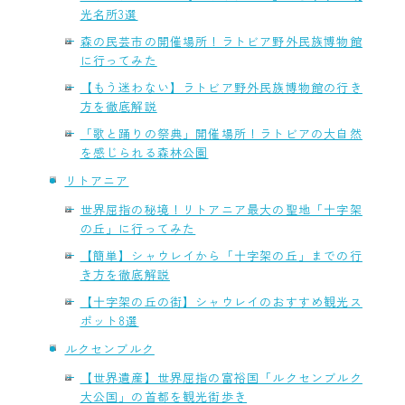
光名所3選
森の民芸市の開催場所！ラトビア野外民族博物館
に行ってみた
【もう迷わない】ラトビア野外民族博物館の行き
方を徹底解説
「歌と踊りの祭典」開催場所！ラトビアの大自然
を感じられる森林公園
リトアニア
世界屈指の秘境！リトアニア最大の聖地「十字架
の丘」に行ってみた
【簡単】シャウレイから「十字架の丘」までの行
き方を徹底解説
【十字架の丘の街】シャウレイのおすすめ観光ス
ポット8選
ルクセンブルク
【世界遺産】世界屈指の富裕国「ルクセンブルク
大公国」の首都を観光街歩き