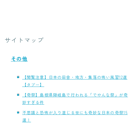
サイトマップ
その他
【閲覧注意】日本の田舎・地方・集落の怖い風習12選
【タブー】
【奇祭】島根県隠岐島で行われる「でやんな祭」が奇
妙すぎる件
不思議と恐怖が入り混じる世にも奇妙な日本の奇祭15
選！