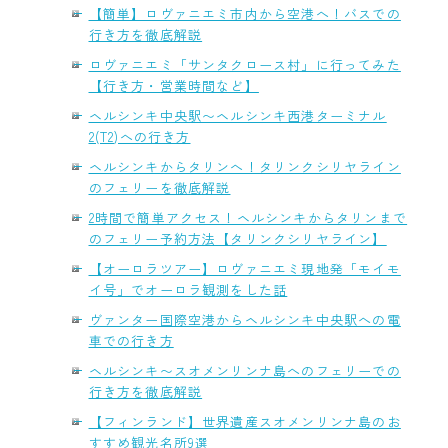
【簡単】ロヴァニエミ市内から空港へ！バスでの
行き方を徹底解説
ロヴァニエミ「サンタクロース村」に行ってみた
【行き方・営業時間など】
ヘルシンキ中央駅〜ヘルシンキ西港ターミナル
2(T2)への行き方
ヘルシンキからタリンへ！タリンクシリヤライン
のフェリーを徹底解説
2時間で簡単アクセス！ヘルシンキからタリンまで
のフェリー予約方法【タリンクシリヤライン】
【オーロラツアー】ロヴァニエミ現地発「モイモ
イ号」でオーロラ観測をした話
ヴァンター国際空港からヘルシンキ中央駅への電
車での行き方
ヘルシンキ〜スオメンリンナ島へのフェリーでの
行き方を徹底解説
【フィンランド】世界遺産スオメンリンナ島のお
すすめ観光名所9選