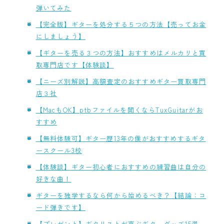
弾いてみた
【完全版】ギターを処分する５つの方法【売ってお金
にしましょう】
【ギターを売る３つの方法】おすすめはメルカリと買
取専門店です【体験談】
【ニーズ別解説】高額査定のおすすめギター買取専門
店３社
【MacもOK】ptbファイルを開くならTuxGuitarがお
すすめ
【無料体験可】ギター歴13年の僕がおすすめするギタ
ースクール3校
【体験談】ギター初心者におすすめの練習曲は自分の
好きな曲！
ギターを独学するなら何から始めるべき？【結論：コ
ード弾きです】
【プレゼント】ギタリストが喜ぶギターグッズ15選