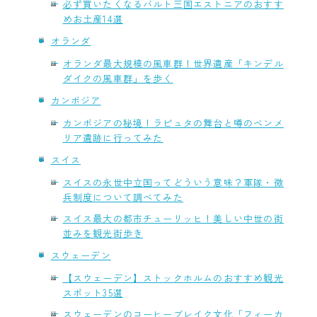
必ず買いたくなるバルト三国エストニアのおすす
めお土産14選
オランダ
オランダ最大規模の風車群！世界遺産「キンデル
ダイクの風車群」を歩く
カンボジア
カンボジアの秘境！ラピュタの舞台と噂のベンメ
リア遺跡に行ってみた
スイス
スイスの永世中立国ってどういう意味？軍隊・徴
兵制度について調べてみた
スイス最大の都市チューリッヒ！美しい中世の街
並みを観光街歩き
スウェーデン
【スウェーデン】ストックホルムのおすすめ観光
スポット35選
スウェーデンのコーヒーブレイク文化「フィーカ