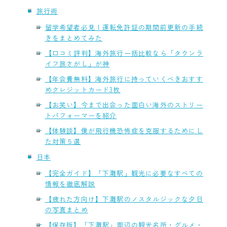
旅行術
留学希望者必見！運転免許証の期間前更新の手続
きをまとめてみた
【口コミ評判】海外旅行一括比較なら「タウンラ
イフ旅さがし」が神
【年会費無料】海外旅行に持っていくべきおすす
めクレジットカード3枚
【お笑い】今まで出会った面白い海外のストリー
トパフォーマーを紹介
【体験談】僕が飛行機恐怖症を克服するためにし
た対策５選
日本
【完全ガイド】「下灘駅」観光に必要なすべての
情報を徹底解説
【疲れた方向け】下灘駅のノスタルジックな夕日
の写真まとめ
【保存版】「下灘駅」周辺の観光名所・グルメ・