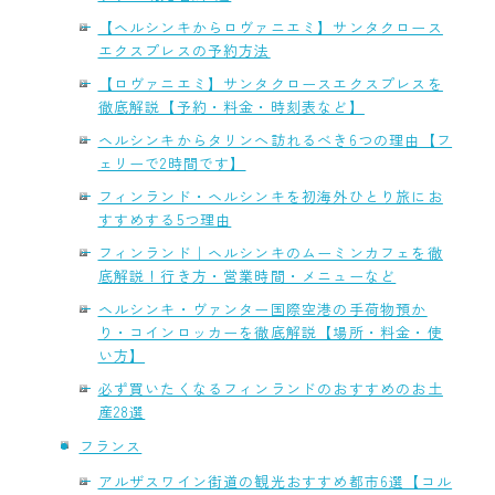
【ヘルシンキからロヴァニエミ】サンタクロース
エクスプレスの予約方法
【ロヴァニエミ】サンタクロースエクスプレスを
徹底解説【予約・料金・時刻表など】
ヘルシンキからタリンへ訪れるべき6つの理由【フ
ェリーで2時間です】
フィンランド・ヘルシンキを初海外ひとり旅にお
すすめする5つ理由
フィンランド｜ヘルシンキのムーミンカフェを徹
底解説！行き方・営業時間・メニューなど
ヘルシンキ・ヴァンター国際空港の手荷物預か
り・コインロッカーを徹底解説【場所・料金・使
い方】
必ず買いたくなるフィンランドのおすすめのお土
産28選
フランス
アルザスワイン街道の観光おすすめ都市6選【コル