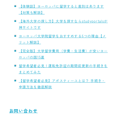
【体験談】ヨーロッパに留学すると差別はあります
【対策も解説】
【海外大学の探し方】大学を探すならstudyportalsが
神サイトです
ヨーロッパ大学院留学をおすすめする6つの理由【メ
リット解説】
【完全版】大学留学費用（学費・生活費）が安いヨー
ロッパの国15選
留学希望者必見！運転免許証の期間前更新の手続きを
まとめてみた
【留学希望者必見】アポスティーユとは？ 手続き・
申請方法を徹底解説
お問い合わせ