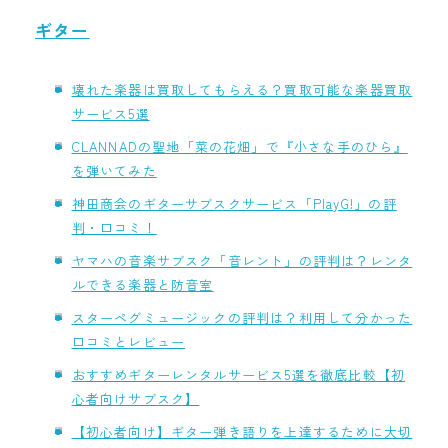
ギター
壊れた楽器は買取してもらえる？買取可能な楽器買取
サービス5選
CLANNADの聖地「菜の花畑」で『小さな手のひら』
を弾いてみた
神田商会のギターサブスクサービス「PlayG!」の評
判・口コミ！
ヤマハの音楽サブスク「音レント」の評判は？レンタ
ルできる楽器と防音室
スターペグミュージックの評判は？利用して分かった
口コミとレビュー
おすすめギターレンタルサービス5選を徹底比較【初
心者向けサブスク】
【初心者向け】ギター弾き語りを上達するために大切