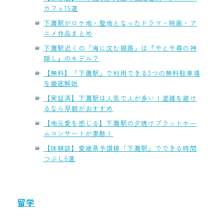
カフェ15選
下灘駅がロケ地・聖地となったドラマ・映画・ア
ニメ作品まとめ
下灘駅近くの「海に沈む線路」は『千と千尋の神
隠し』のモデル？
【無料】「下灘駅」で利用できる3つの無料駐車場
を徹底解説
【実証済】下灘駅は人気で人が多い！混雑を避け
るなら早朝がおすすめ
【地元愛を感じる】下灘駅の夕焼けプラットホー
ムコンサートが素敵！
【体験談】愛媛県予讃線「下灘駅」でできる時間
つぶし6選
留学