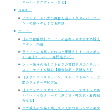
マール・リクヴィールなど】
ベルギー
フランダースの犬の舞台を巡る！ネロとパトラッ
シュの像への行き方も解説
ラトビア
【在住者解説】ラトビアの首都リガおすすめ観光
スポット35選
ラトビアの首都リガのお土産購入おすすめスポッ
ト8選【スーパー・専門店など】
ツリー発祥の地！ラトビアの首都リガのクリスマ
スマーケットを解説【開催時期・見所など】
【タリンクシリヤライン】ストックホルム〜リガ
間のフェリー予約方法
【タリンクシリヤライン】フェリーでストックホ
ルム〜リガをクルーズ【乗り場・時刻表・船内紹
介など】
リガ観光の穴場！地元民に人気のカルンツィエマ