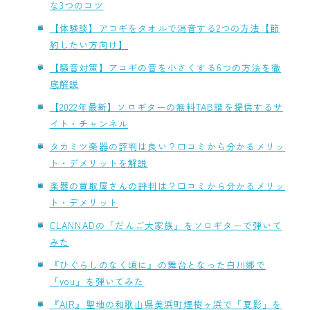
な3つのコツ
【体験談】アコギをタオルで消音する2つの方法【節
約したい方向け】
【騒音対策】アコギの音を小さくする6つの方法を徹
底解説
【2022年最新】ソロギターの無料TAB譜を提供するサ
イト・チャンネル
タカミツ楽器の評判は良い？口コミから分かるメリッ
ト・デメリットを解説
楽器の買取屋さんの評判は？口コミから分かるメリッ
ト・デメリット
CLANNADの「だんご大家族」をソロギターで弾いて
みた
『ひぐらしのなく頃に』の舞台となった白川郷で
「you」を弾いてみた
『AIR』聖地の和歌山県美浜町煙樹ヶ浜で「夏影」を