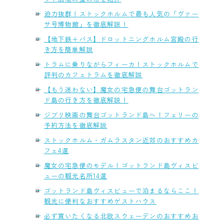
迫力抜群！ストックホルムで最も人気の「ヴァー
サ号博物館」を徹底解説！
【地下鉄＋バス】ドロットニングホルム宮殿の行
き方を簡単解説
トラムに乗りながらフィーカ！ストックホルムで
評判のカフェトラムを徹底解説
【もう迷わない】魔女の宅急便の舞台ゴットラン
ド島の行き方を徹底解説！
ジブリ映画の舞台ゴットランド島へ！フェリーの
予約方法を徹底解説
ストックホルム・ガムラスタン近郊のおすすめカ
フェ4選
魔女の宅急便のモデル！ゴットランド島ヴィスビ
ューの観光名所14選
ゴットランド島ヴィスビューで泊まるならここ！
観光に便利なおすすめゲストハウス
必ず買いたくなる北欧スウェーデンのおすすめお