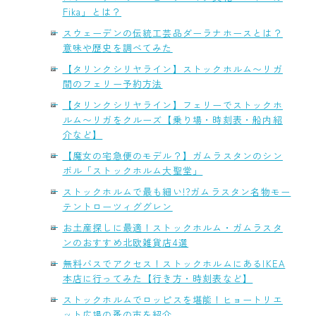
Fika」とは？
スウェーデンの伝統工芸品ダーラナホースとは？
意味や歴史を調べてみた
【タリンクシリヤライン】ストックホルム〜リガ
間のフェリー予約方法
【タリンクシリヤライン】フェリーでストックホ
ルム〜リガをクルーズ【乗り場・時刻表・船内紹
介など】
【魔女の宅急便のモデル？】ガムラスタンのシン
ボル「ストックホルム大聖堂」
ストックホルムで最も細い!?ガムラスタン名物モー
テントローツィググレン
お土産探しに最適！ストックホルム・ガムラスタ
ンのおすすめ北欧雑貨店4選
無料バスでアクセス！ストックホルムにあるIKEA
本店に行ってみた【行き方・時刻表など】
ストックホルムでロッピスを堪能！ヒョートリエ
ット広場の蚤の市を紹介