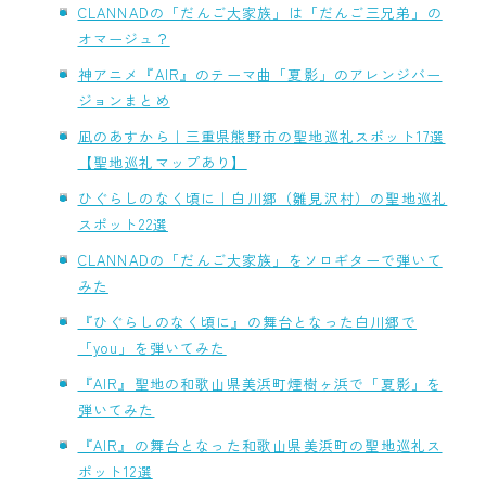
CLANNADの「だんご大家族」は「だんご三兄弟」の
オマージュ？
神アニメ『AIR』のテーマ曲「夏影」のアレンジバー
ジョンまとめ
凪のあすから｜三重県熊野市の聖地巡礼スポット17選
【聖地巡礼マップあり】
ひぐらしのなく頃に｜白川郷（雛見沢村）の聖地巡礼
スポット22選
CLANNADの「だんご大家族」をソロギターで弾いて
みた
『ひぐらしのなく頃に』の舞台となった白川郷で
「you」を弾いてみた
『AIR』聖地の和歌山県美浜町煙樹ヶ浜で「夏影」を
弾いてみた
『AIR』の舞台となった和歌山県美浜町の聖地巡礼ス
ポット12選