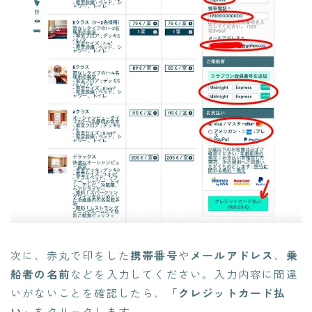
次に、赤丸で印をした
携帯番号
や
メールアドレス
、
乗
船者の名前
などを入力してください。入力内容に間違
いがないことを確認したら、
「クレジットカード払
い」
をクリックします。