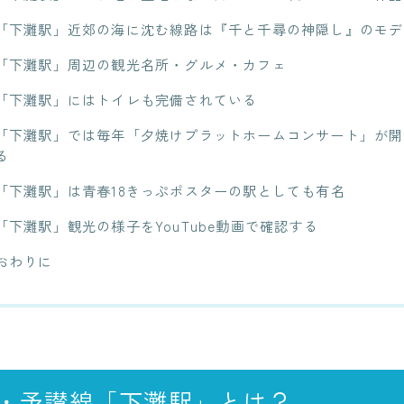
「下灘駅」近郊の海に沈む線路は『千と千尋の神隠し』のモデ
「下灘駅」周辺の観光名所・グルメ・カフェ
「下灘駅」にはトイレも完備されている
「下灘駅」では毎年「夕焼けプラットホームコンサート」が開
る
「下灘駅」は青春18きっぷポスターの駅としても有名
「下灘駅」観光の様子をYouTube動画で確認する
おわりに
国・予讃線「下灘駅」とは？