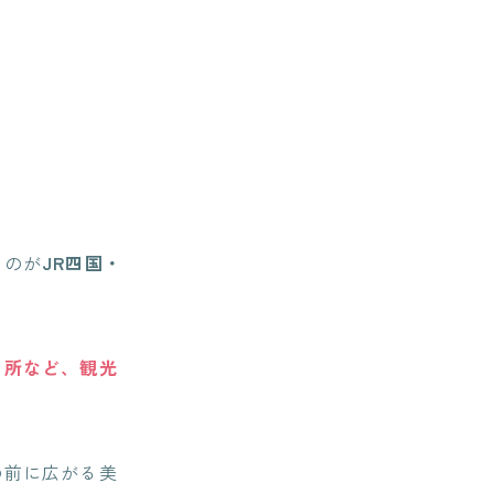
るのが
JR四国・
名所など、観光
の前に広がる美