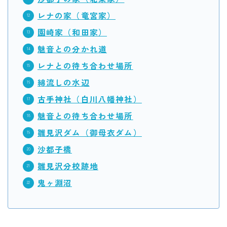
レナの家（竜宮家）
園崎家（和田家）
魅音との分かれ道
レナとの待ち合わせ場所
綿流しの水辺
古手神社（白川八幡神社）
魅音との待ち合わせ場所
雛見沢ダム（御母衣ダム）
沙都子橋
雛見沢分校跡地
鬼ヶ淵沼