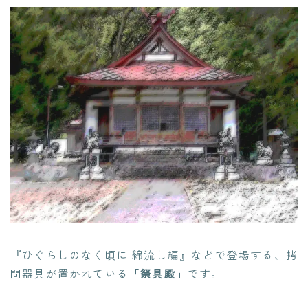
『ひぐらしのなく頃に 綿流し編』などで登場する、拷
問器具が置かれている
「祭具殿」
です。