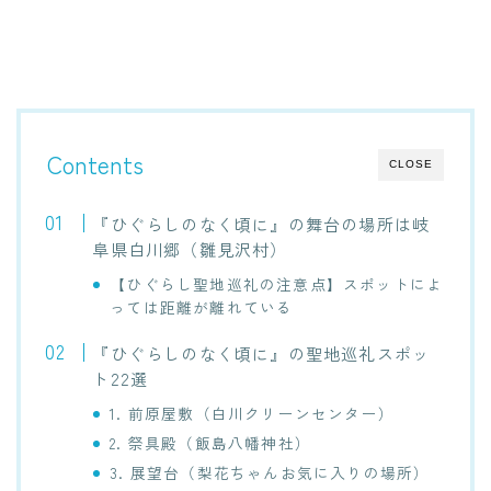
Contents
CLOSE
『ひぐらしのなく頃に』の舞台の場所は岐
阜県白川郷（雛見沢村）
【ひぐらし聖地巡礼の注意点】スポットによ
っては距離が離れている
『ひぐらしのなく頃に』の聖地巡礼スポッ
ト22選
1. 前原屋敷（白川クリーンセンター）
2. 祭具殿（飯島八幡神社）
3. 展望台（梨花ちゃんお気に入りの場所）