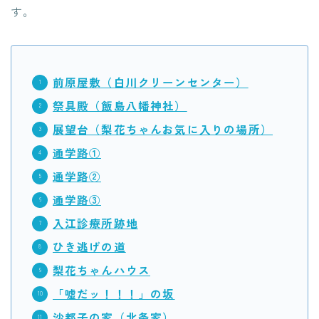
す。
前原屋敷（白川クリーンセンター）
祭具殿（飯島八幡神社）
展望台（梨花ちゃんお気に入りの場所）
通学路①
通学路②
通学路③
入江診療所跡地
ひき逃げの道
梨花ちゃんハウス
「嘘だッ！！！」の坂
沙都子の家（北条家）