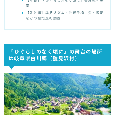
【本編】『ひぐらしのなく頃に』聖地巡礼動
画
【番外編】雛見沢ダム・沙都子橋・鬼ヶ淵沼
などの聖地巡礼動画
『ひぐらしのなく頃に』の舞台の場所
は岐阜県白川郷（雛見沢村）