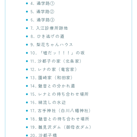
4. 通学路①
5. 通学路②
6. 通学路③
7. 入江診療所跡地
8. ひき逃げの道
9. 梨花ちゃんハウス
10. 「嘘だッ！！！」の坂
11. 沙都子の家（北条家）
12. レナの家（竜宮家）
13. 園崎家（和田家）
14. 魅音との分かれ道
15. レナとの待ち合わせ場所
16. 綿流しの水辺
17. 古手神社（白川八幡神社）
18. 魅音との待ち合わせ場所
19. 雛見沢ダム（御母衣ダム）
20. 沙都子橋