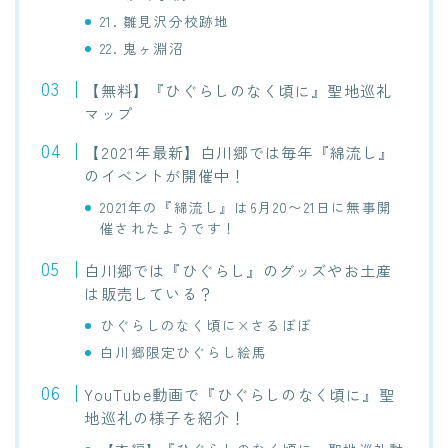
21. 雛見沢分校跡地
22. 鬼ヶ淵沼
【無料】『ひぐらしのなく頃に』聖地巡礼
マップ
【2021年最新】白川郷では毎年『綿流し』
のイベントが開催中！
2021年の『綿流し』は6月20〜21日に無事開
催されたようです！
白川郷では『ひぐらし』のグッズやお土産
は販売している？
ひぐらしのなく頃に×さるぼぼ
白川郷限定ひぐらし絵馬
YouTube動画で『ひぐらしのなく頃に』聖
地巡礼の様子を紹介！