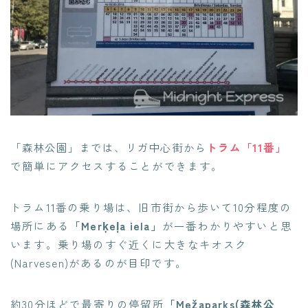
「森林公園」までは、リガ中心
街から
トラム「11番」
で簡単にアクセスすることができます。
トラム11番の乗り場は、旧市街から歩いて10分程度の
場所にある
「Merķeļa iela」
が一番わかりやすいと思
います。乗り場のすぐ近くに大きなキオスク
(Narvesen)があるのが目印です。
約30分ほどで最寄りの
停留所
「Mežaparks(森林公