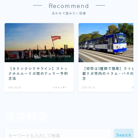
Recommend
あわせて読みたい記事
【タリンクシリヤライン】ストッ
【切符は1種類で簡単】ラトビ
クホルム〜リガ間のフェリー予約
都リガ市内のトラム・バスの
方法
方
2019.12.02
スウェーデン
2019.09.19
ラト
Search