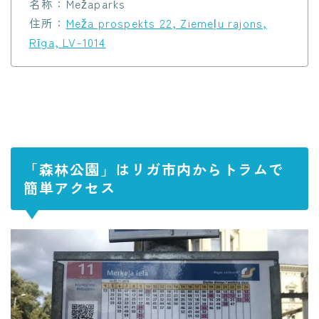
名称：Mežaparks
住所：
Meža prospekts 22, Ziemeļu rajons,
Rīga, LV-1014
「森林公園」はリガ市内からトラムで
簡単アクセス