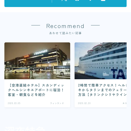
Recommend
あわせて読みたい記事
【空港直結ホテル】スカンディッ
2時間で簡単アクセス！ヘルシ
クヘルシンキエアポートに宿泊！
キからタリンまでのフェリー
客室・朝食などを紹介
方法【タリンクシリヤライン
2020.03.05
フィンランド
2020.02.20
エスト