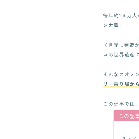
毎年約100万
ンナ島」
。
18世紀に建造
コの世界遺産
そんなスオメ
リー乗り場から
この記事では
この記
スオメ