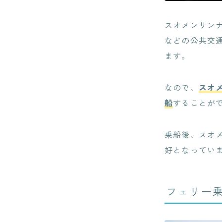
スオメンリン
などの公共交
ます。
なので、
スオ
船
することが
乗船後、スオ
好となってい
フェリー