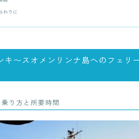
おわりに
ンキ〜スオメンリンナ島へのフェリ
の乗り方と所要時間