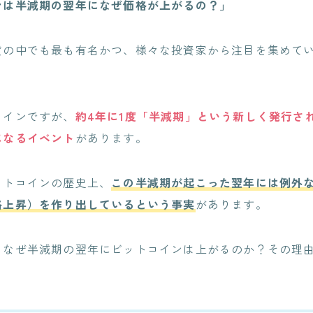
ンは半減期の翌年になぜ価格が上がるの？」
貨の中でも最も有名かつ、様々な投資家から注目を集めて
。
コインですが、
約4年に1度「半減期」という新しく発行さ
になるイベント
があります。
ットコインの歴史上、
この半減期が起こった翌年には例外
格上昇）を作り出しているという事実
があります。
、なぜ半減期の翌年にビットコインは上がるのか？その理