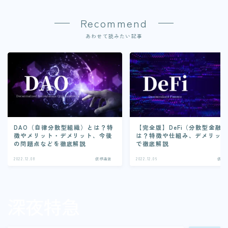
Recommend
あわせて読みたい記事
DAO（自律分散型組織）とは？特
【完全版】DeFi（分散型金融
徴やメリット・デメリット、今後
は？特徴や仕組み、デメリッ
の問題点などを徹底解説
で徹底解説
2022.12.08
仮想通貨
2022.12.06
仮想